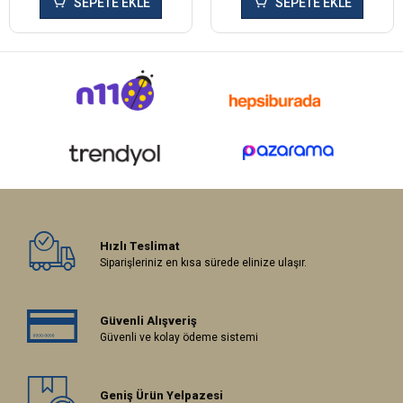
SEPETE EKLE
SEPETE EKLE
Hızlı Teslimat
Siparişleriniz en kısa sürede elinize ulaşır.
Güvenli Alışveriş
Güvenli ve kolay ödeme sistemi
Geniş Ürün Yelpazesi