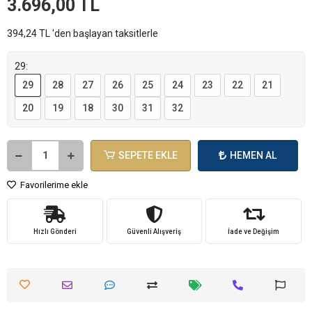
3.696,00 TL
394,24 TL 'den başlayan taksitlerle
29:
29
28
27
26
25
24
23
22
21
20
19
18
30
31
32
SEPETE EKLE
HEMEN AL
Favorilerime ekle
Hızlı Gönderi
Güvenli Alışveriş
İade ve Değişim