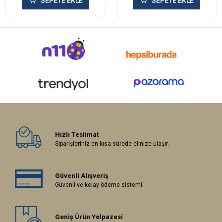
SEPETE EKLE
SEPETE EKLE
Hızlı Teslimat
Siparişleriniz en kısa sürede elinize ulaşır.
Güvenli Alışveriş
Güvenli ve kolay ödeme sistemi
Geniş Ürün Yelpazesi