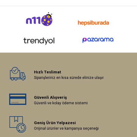
Hızlı Teslimat
Siparişleriniz en kısa sürede elinize ulaşır.
Güvenli Alışveriş
Güvenli ve kolay ödeme sistemi
Geniş Ürün Yelpazesi
Orijinal ürünler ve kampanya seçeneği