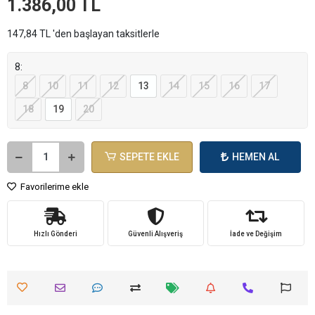
1.386,00 TL
147,84 TL 'den başlayan taksitlerle
8:
8
10
11
12
13
14
15
16
17
18
19
20
SEPETE EKLE
HEMEN AL
Favorilerime ekle
Hızlı Gönderi
Güvenli Alışveriş
İade ve Değişim