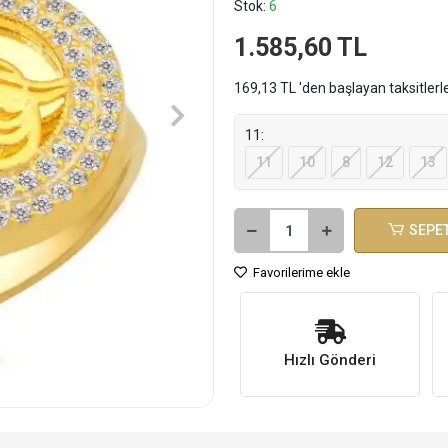
Stok:
6
1.585,60 TL
169,13 TL 'den başlayan taksitlerl
11:
11
10
8
12
13
SEPET
Favorilerime ekle
Hızlı Gönderi