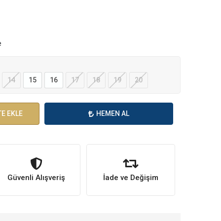
e
14
15
16
17
18
19
20
E EKLE
HEMEN AL
Güvenli Alışveriş
İade ve Değişim