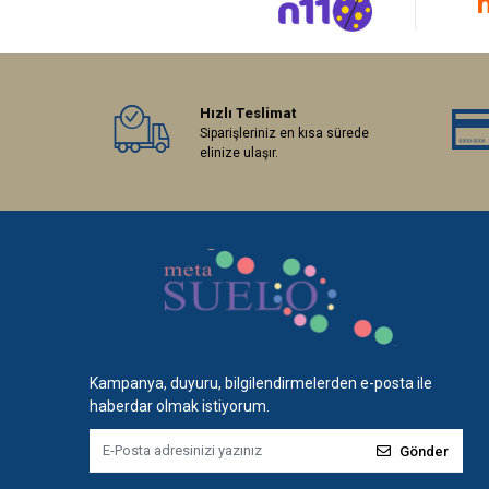
Hızlı Teslimat
Siparişleriniz en kısa sürede
elinize ulaşır.
Kampanya, duyuru, bilgilendirmelerden e-posta ile
haberdar olmak istiyorum.
Gönder