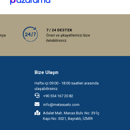
7 / 24 DESTEK
anya
Öneri ve şikayetlerinizi bize
iletebilirsiniz.
Bize Ulaşın
Hafta içi 09:00 - 18:00 saatleri arasında
ulaşabilirsiniz.
+90 554 167 20 82
info@metasuelo.com
Adalet Mah. Manas Bulv. No: 39 İç
Kapı No: 3021, Bayraklı, İZMİR