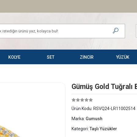
KOLYE
SET
ZİNCİR
YÜZÜK
Gümüş Gold Tuğralı 
Ürün Kodu:
RSVQ24-LR11002514
Marka:
Gumush
Kategori:
Taşlı Yüzükler