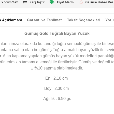
Yorum Yaz
Karşılaştır
Fiyat Alarmı
Gelince Haber Ver
n Açıklaması
Garanti ve Teslimat
Taksit Seçenekleri
Yoru
Gümüş Gold Tuğralı Bayan Yüzük
arın imza olarak da kullandığı tuğra sembolü gümüş ile birleşere
bir anlama sahip olan bu gümüş Tuğra armalı bayan yüzük ile sevi
ır. Altın kaplama yapılan gümüş bayan yüzük modelleri parlaklı
ünlerimizin tamamı el emeği ile üretilmiştir. Gümüş ve değerli ta
± %10 sapma olabilmektedir.
En : 2.10 cm
Boy : 2.30 cm
Ağırlık : 6.50 gr.