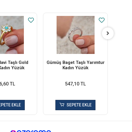
vi Taşlı Gold
Gümüş Baget Taşlı Yarımtur
Gümüş
Kadın Yüzük
Kadın Yüzük
Da
6,60 TL
547,10 TL
EPETE EKLE
SEPETE EKLE