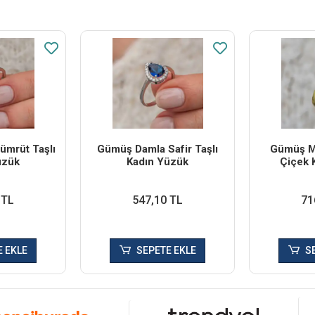
mrüt Taşlı
Gümüş Damla Safir Taşlı
Gümüş Ma
üzük
Kadın Yüzük
Çiçek 
 TL
547,10 TL
71
 EKLE
SEPETE EKLE
S