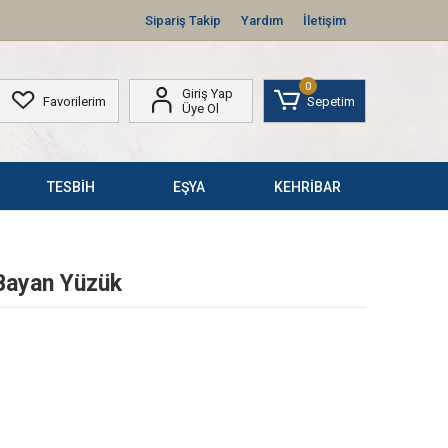
Sipariş Takip
Yardım
İletişim
0
Giriş Yap
Favorilerim
Sepetim
Üye Ol
TESBİH
EŞYA
KEHRİBAR
Bayan Yüzük