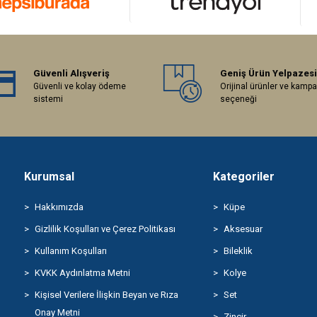
Güvenli Alışveriş
Geniş Ürün Yelpazesi
Güvenli ve kolay ödeme
Orijinal ürünler ve kamp
sistemi
seçeneği
Kurumsal
Kategoriler
Hakkımızda
Küpe
Gizlilik Koşulları ve Çerez Politikası
Aksesuar
Kullanım Koşulları
Bileklik
KVKK Aydınlatma Metni
Kolye
Kişisel Verilere İlişkin Beyan ve Rıza
Set
Onay Metni
Zincir