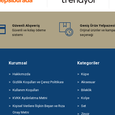
Güvenli Alışveriş
Geniş Ürün Yelpazesi
Güvenli ve kolay ödeme
Orijinal ürünler ve kamp
sistemi
seçeneği
Kurumsal
Kategoriler
Hakkımızda
Küpe
Gizlilik Koşulları ve Çerez Politikası
Aksesuar
Kullanım Koşulları
Bileklik
KVKK Aydınlatma Metni
Kolye
Kişisel Verilere İlişkin Beyan ve Rıza
Set
Onay Metni
Zincir