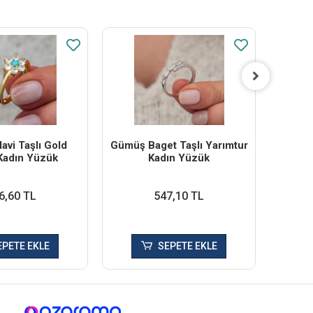
vi Taşlı Gold
Gümüş Baget Taşlı Yarımtur
Gümüş
Kadın Yüzük
Kadın Yüzük
Da
6,60 TL
547,10 TL
EPETE EKLE
SEPETE EKLE