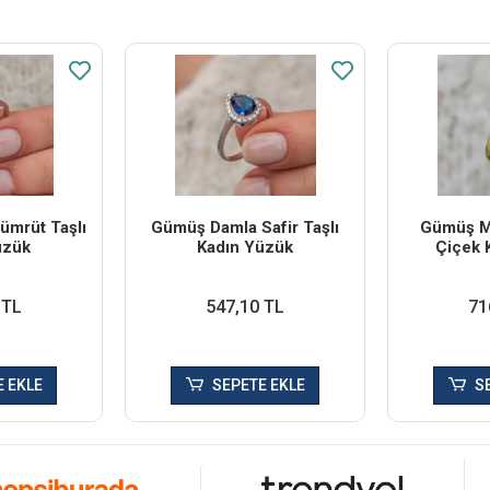
mrüt Taşlı
Gümüş Damla Safir Taşlı
Gümüş Ma
üzük
Kadın Yüzük
Çiçek 
 TL
547,10 TL
71
 EKLE
SEPETE EKLE
S