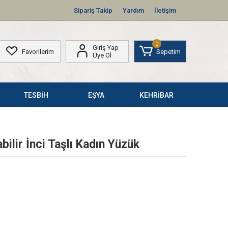
Sipariş Takip
Yardım
İletişim
0
Giriş Yap
Favorilerim
Sepetim
Üye Ol
TESBİH
EŞYA
KEHRİBAR
ilir İnci Taşlı Kadın Yüzük