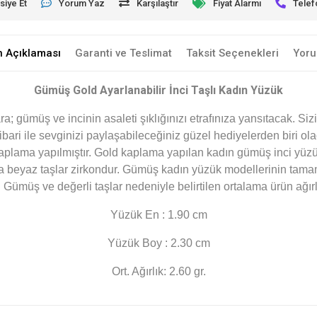
siye Et
Yorum Yaz
Karşılaştır
Fiyat Alarmı
Telef
n Açıklaması
Garanti ve Teslimat
Taksit Seçenekleri
Yoru
Gümüş Gold Ayarlanabilir İnci Taşlı Kadın Yüzük
 gümüş ve incinin asaleti şıklığınızı etrafınıza yansıtacak. Siz
bari ile sevginizi paylaşabileceğiniz güzel hediyelerden biri ol
aplama yapılmıştır. Gold kaplama yapılan kadın gümüş inci yüzü
na beyaz taşlar zirkondur. Gümüş kadın yüzük modellerinin tama
. Gümüş ve değerli taşlar nedeniyle belirtilen ortalama ürün ağ
Yüzük En : 1.90 cm
Yüzük Boy : 2.30 cm
Ort. Ağırlık: 2.60 gr.