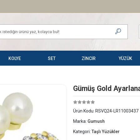
KOLYE
SET
ZİNCİR
YÜZÜK
Gümüş Gold Ayarlanab
Ürün Kodu:
RSVQ24-LR11003437
Marka:
Gumush
Kategori:
Taşlı Yüzükler