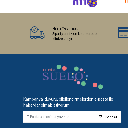
Hızlı Teslimat
Siparişleriniz en kısa sürede
elinize ulaşır.
Kampanya, duyuru, bilgilendirmelerden e-posta ile
haberdar olmak istiyorum.
Gönder