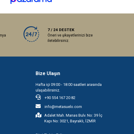
7 / 24 DESTEK
anya
Öneri ve şikayetlerinizi bize
iletebilirsiniz.
Bize Ulaşın
Hafta içi 09:00 - 18:00 saatleri arasında
ulaşabilirsiniz.
+90 554 167 20 82
info@metasuelo.com
Adalet Mah. Manas Bulv. No: 39 İç
Kapı No: 3021, Bayraklı, İZMİR