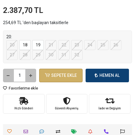
2.387,70 TL
254,69 TL 'den başlayan taksitlerle
20:
20
18
19
21
22
23
24
25
26
27
28
29
30
31
32
SEPETE EKLE
HEMEN AL
Favorilerime ekle
Hızlı Gönderi
Güvenli Alışveriş
İade ve Değişim