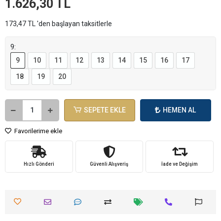
1.626,30 TL
173,47 TL 'den başlayan taksitlerle
9:
9
10
11
12
13
14
15
16
17
18
19
20
SEPETE EKLE
HEMEN AL
Favorilerime ekle
Hızlı Gönderi
Güvenli Alışveriş
İade ve Değişim