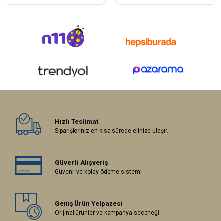
Hızlı Teslimat
Siparişleriniz en kısa sürede elinize ulaşır.
Güvenli Alışveriş
Güvenli ve kolay ödeme sistemi
Geniş Ürün Yelpazesi
Orijinal ürünler ve kampanya seçeneği