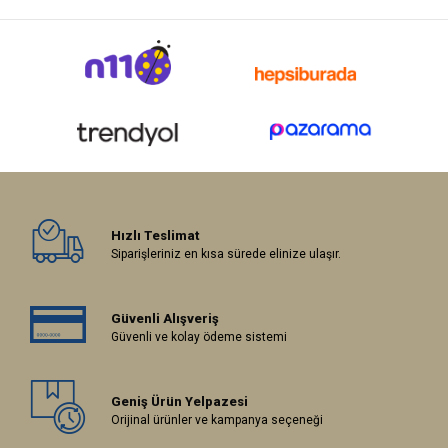
Hızlı Teslimat
Siparişleriniz en kısa sürede elinize ulaşır.
Güvenli Alışveriş
Güvenli ve kolay ödeme sistemi
Geniş Ürün Yelpazesi
Orijinal ürünler ve kampanya seçeneği