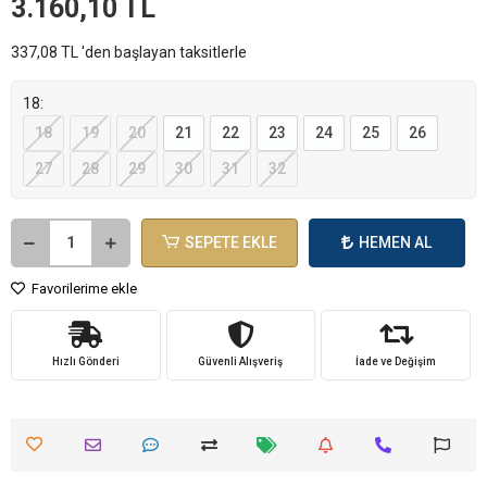
3.160,10 TL
337,08 TL 'den başlayan taksitlerle
18:
18
19
20
21
22
23
24
25
26
27
28
29
30
31
32
SEPETE EKLE
HEMEN AL
Favorilerime ekle
Hızlı Gönderi
Güvenli Alışveriş
İade ve Değişim