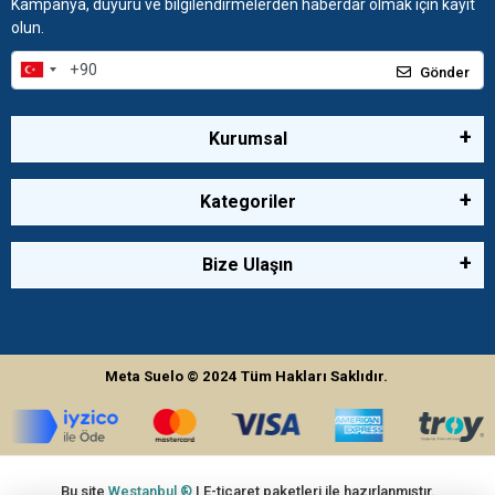
Kampanya, duyuru ve bilgilendirmelerden haberdar olmak için kayıt
olun.
Gönder
Kurumsal
Kategoriler
Bize Ulaşın
Meta Suelo
© 2024
Tüm Hakları Saklıdır.
Bu site
Westanbul ®
| E-ticaret paketleri ile hazırlanmıştır.