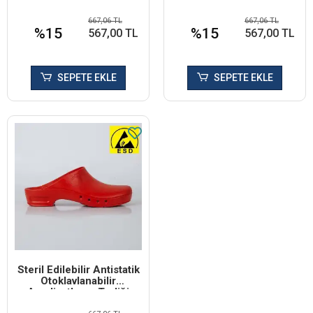
Unisex - Bay-Bayan
Unisex - Bay-Bayan Terlik
Beyaz Terlik
667,06 TL
667,06 TL
%15
%15
567,00 TL
567,00 TL
SEPETE EKLE
SEPETE EKLE
Steril Edilebilir Antistatik
Otoklavlanabilir
Ameliyathane Terliği
Unisex - Bay-Bayan Terlik