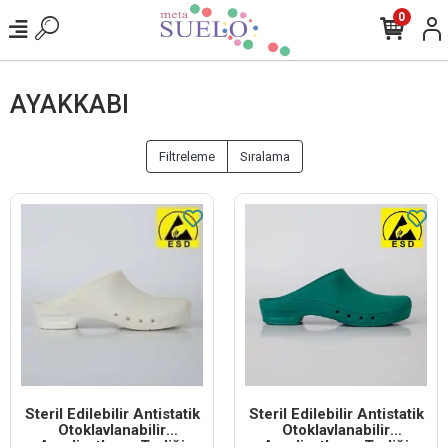
0
AYAKKABI
Filtreleme
Sıralama
Steril Edilebilir Antistatik
Steril Edilebilir Antistatik
Otoklavlanabilir
Otoklavlanabilir
Ameliyathane Terliği
Ameliyathane Terliği