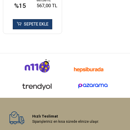
667,06 TL
%15
567,00 TL
SEPETE EKLE
Hızlı Teslimat
Siparişleriniz en kısa sürede elinize ulaşır.