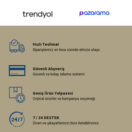
Hızlı Teslimat
Siparişleriniz en kısa sürede elinize ulaşır.
Güvenli Alışveriş
Güvenli ve kolay ödeme sistemi
Geniş Ürün Yelpazesi
Orijinal ürünler ve kampanya seçeneği
7 / 24 DESTEK
Öneri ve şikayetlerinizi bize iletebilirsiniz.