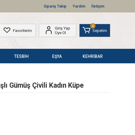
Sipariş Takip
Yardım
İletişim
0
Giriş Yap
Favorilerim
Sepetim
Üye Ol
TESBİH
EŞYA
KEHRİBAR
şlı Gümüş Çivili Kadın Küpe