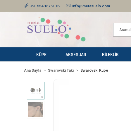
+90 554 167 20 82
info@metasuelo.com
KÜPE
AKSESUAR
BİLEKLİK
Ana Sayfa
Swarovski Takı
Swarovski Küpe