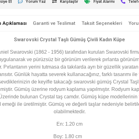
siye Et
Yorum Yaz
Karşılaştır
Fiyat Alarmı
Telef
n Açıklaması
Garanti ve Teslimat
Taksit Seçenekleri
Yoru
Swarovski Crystal Taşlı Gümüş Çivili Kadın Küpe
niel Swarovski (1862 - 1956) tarafından kurulan Swarovski firma
ri uygulanarak ve pürüzsüz bir görünüm verilerek pırlanta görünüm
 Pırlantanın yerini tutmasa da takılarda ayrı bir güzellik yaratan 
ı yansıtır. Günlük hayatta severek kullanacağınız, farklı tasarımı ile
 sevdiklerinizin de keyifle takacağı swarovski gümüş Crystal Taş
ilmiştir. Gümüş üzerine rodyum kaplama yapılmıştır. Rodyum ka
. Üzerinde bulunan
Crystal
taş camdır. Gümüş küpe modellerinin
 emeği ile üretilmiştir. Gümüş ve değerli taşlar nedeniyle belir
olabilmektedir.
En: 1.20 cm
Boy: 1.80 cm