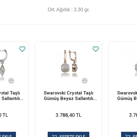
Ort. Ağırlık : 3.30 gr.
stal Taşlı
Swarovski Crystal Taşlı
Swarovski
allantılı
Gümüş Beyaz Sallantılı
Gümüş Be
üpe
Kadın Küpe
Ka
0 TL
3.788,40 TL
3.7