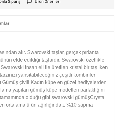
onla Sipariş
Ürün Önerileri
mlar
sından alır. Swarovski taşlar, gerçek pırlanta
ünün elde edildiği taşlardır. Swarovski özellikle
Swarovski insan eli ile üretilen kristal bir taş iken
 tarzınızı yansıtabileceğiniz çeşitli kombinler
lı Gümüş çivili Kadın küpe en güzel hediyelerden
plama yapılan gümüş küpe modelleri parlaklığını
 tamamında olduğu gibi swarovski gümüş
Crystal
tilen ortalama ürün ağırlığında ± %10 sapma