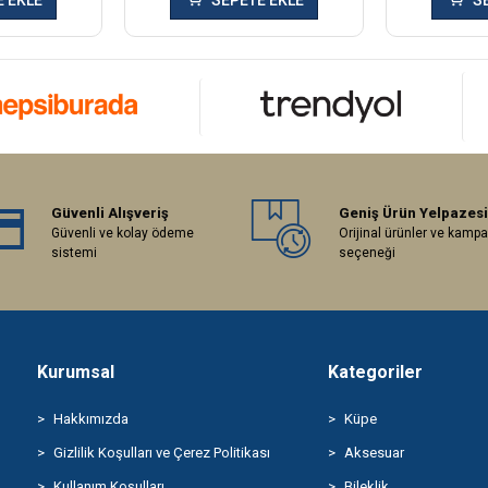
 EKLE
SEPETE EKLE
S
Güvenli Alışveriş
Geniş Ürün Yelpazesi
Güvenli ve kolay ödeme
Orijinal ürünler ve kamp
sistemi
seçeneği
Kurumsal
Kategoriler
Hakkımızda
Küpe
Gizlilik Koşulları ve Çerez Politikası
Aksesuar
Kullanım Koşulları
Bileklik