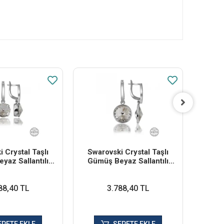
 Crystal Taşlı
Swarovski Crystal Taşlı
Swar
yaz Sallantılı
Gümüş Beyaz Sallantılı
Gümü
dın Küpe
Kadın Küpe
88,40 TL
3.788,40 TL