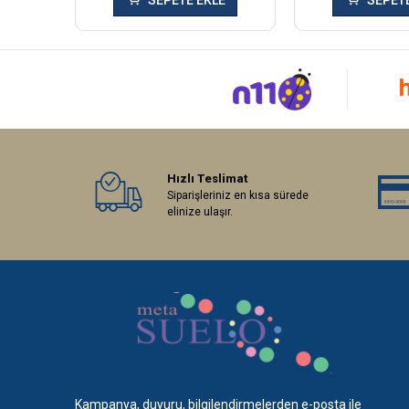
SEPETE EKLE
SEPETE
Hızlı Teslimat
Siparişleriniz en kısa sürede
elinize ulaşır.
Kampanya, duyuru, bilgilendirmelerden e-posta ile