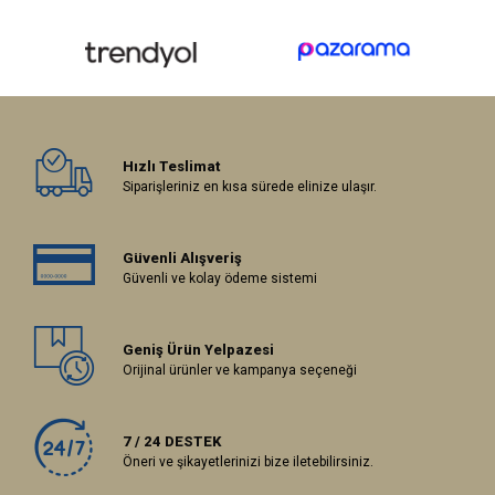
Hızlı Teslimat
Siparişleriniz en kısa sürede elinize ulaşır.
Güvenli Alışveriş
Güvenli ve kolay ödeme sistemi
Geniş Ürün Yelpazesi
Orijinal ürünler ve kampanya seçeneği
7 / 24 DESTEK
Öneri ve şikayetlerinizi bize iletebilirsiniz.