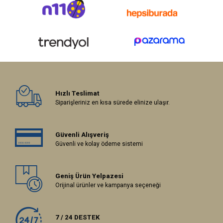
Hızlı Teslimat
Siparişleriniz en kısa sürede elinize ulaşır.
Güvenli Alışveriş
Güvenli ve kolay ödeme sistemi
Geniş Ürün Yelpazesi
Orijinal ürünler ve kampanya seçeneği
7 / 24 DESTEK