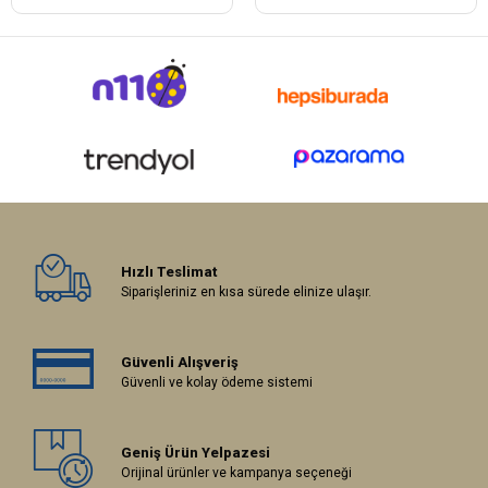
Hızlı Teslimat
Siparişleriniz en kısa sürede elinize ulaşır.
Güvenli Alışveriş
Güvenli ve kolay ödeme sistemi
Geniş Ürün Yelpazesi
Orijinal ürünler ve kampanya seçeneği