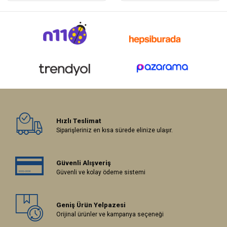
Hızlı Teslimat
Siparişleriniz en kısa sürede elinize ulaşır.
Güvenli Alışveriş
Güvenli ve kolay ödeme sistemi
Geniş Ürün Yelpazesi
Orijinal ürünler ve kampanya seçeneği