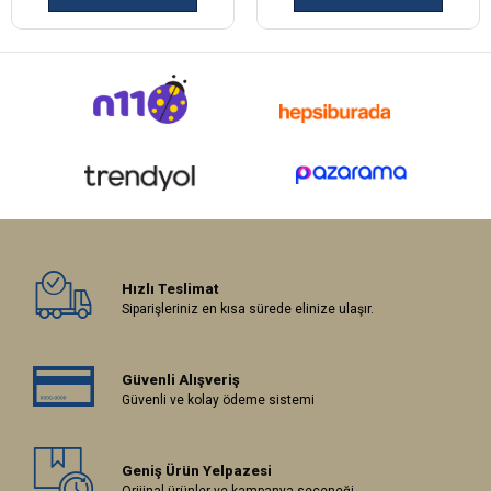
Hızlı Teslimat
Siparişleriniz en kısa sürede elinize ulaşır.
Güvenli Alışveriş
Güvenli ve kolay ödeme sistemi
Geniş Ürün Yelpazesi