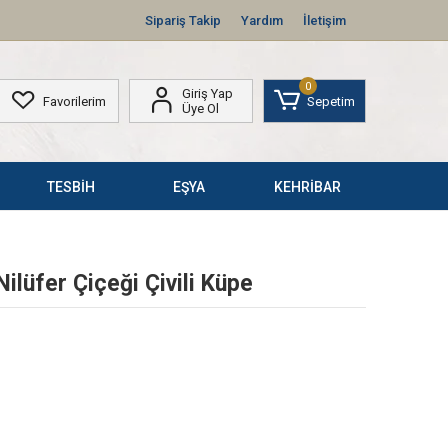
Sipariş Takip
Yardım
İletişim
0
Giriş Yap
Favorilerim
Sepetim
Üye Ol
TESBİH
EŞYA
KEHRİBAR
ilüfer Çiçeği Çivili Küpe