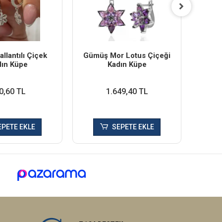
llantılı Çiçek
Gümüş Mor Lotus Çiçeği
Gümüş
dın Küpe
Kadın Küpe
0,60 TL
1.649,40 TL
EPETE EKLE
SEPETE EKLE