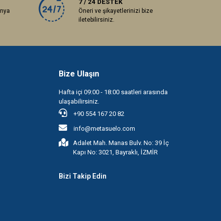
7 / 24 DESTEK
anya
Öneri ve şikayetlerinizi bize
iletebilirsiniz.
Bize Ulaşın
Hafta içi 09:00 - 18:00 saatleri arasında
ulaşabilirsiniz.
+90 554 167 20 82
info@metasuelo.com
Adalet Mah. Manas Bulv. No: 39 İç
Kapı No: 3021, Bayraklı, İZMİR
Bizi Takip Edin