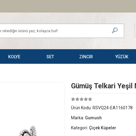
KOLYE
SET
ZİNCİR
YÜZÜK
Gümüş Telkari Yeşil N
Ürün Kodu:
RSVQ24-EA1160178
Marka:
Gumush
Kategori:
Çiçek Küpeler