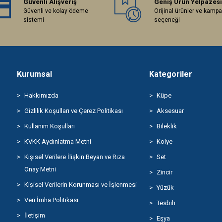
Güvenli Alışveriş
Geniş Ürün Yelpazesi
Güvenli ve kolay ödeme
Orijinal ürünler ve kamp
sistemi
seçeneği
Kurumsal
Kategoriler
Hakkımızda
Küpe
Gizlilik Koşulları ve Çerez Politikası
Aksesuar
Kullanım Koşulları
Bileklik
KVKK Aydınlatma Metni
Kolye
Kişisel Verilere İlişkin Beyan ve Rıza
Set
Onay Metni
Zincir
Kişisel Verilerin Korunması ve İşlenmesi
Yüzük
Veri İmha Politikası
Tesbih
İletişim
Eşya