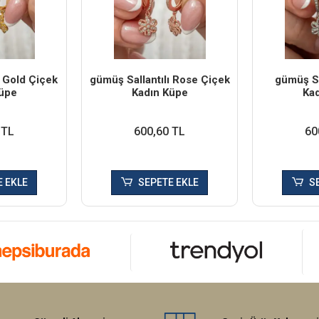
ı Gold Çiçek
​gümüş Sallantılı Rose Çiçek
​gümüş Sa
üpe
Kadın Küpe
Ka
 TL
600,60 TL
60
 EKLE
SEPETE EKLE
S