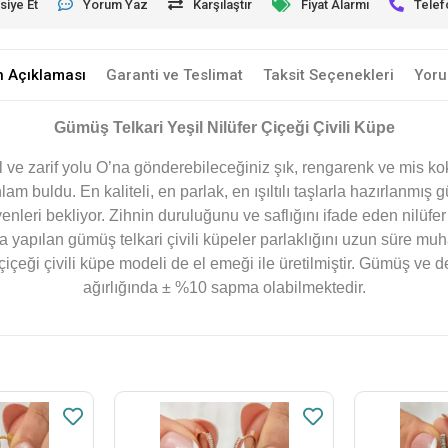
siye Et
Yorum Yaz
Karşılaştır
Fiyat Alarmı
Telef
n Açıklaması
Garanti ve Teslimat
Taksit Seçenekleri
Yoru
Gümüş Telkari Yeşil Nilüfer Çiçeği Çivili Küpe
l ve zarif yolu O’na gönderebileceğiniz şık, rengarenk ve mis kok
m buldu. En kaliteli, en parlak, en ışıltılı taşlarla hazırlanmı
enleri bekliyor. Zihnin duruluğunu ve saflığını ifade eden nilüf
ma yapılan gümüş telkari çivili küpeler parlaklığını uzun süre m
içeği çivili küpe modeli de el emeği ile üretilmiştir. Gümüş ve de
ağırlığında ± %10 sapma olabilmektedir.