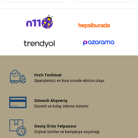
Hızlı Teslimat
Siparişleriniz en kısa sürede elinize ulaşır.
Güvenli Alışveriş
Güvenli ve kolay ödeme sistemi
Geniş Ürün Yelpazesi
Orijinal ürünler ve kampanya seçeneği