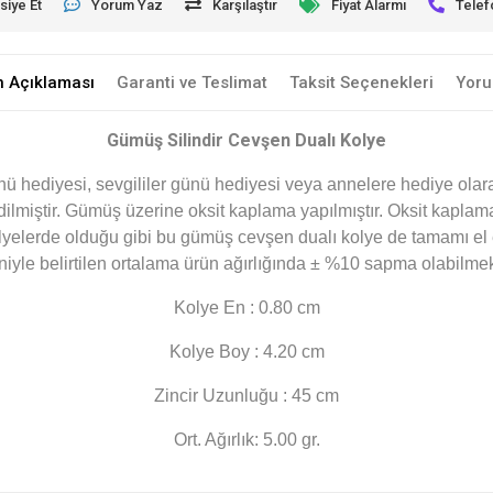
siye Et
Yorum Yaz
Karşılaştır
Fiyat Alarmı
Telef
n Açıklaması
Garanti ve Teslimat
Taksit Seçenekleri
Yoru
Gümüş Silindir Cevşen Dualı Kolye
 hediyesi, sevgililer günü hediyesi veya annelere hediye olarak
lmiştir. Gümüş üzerine oksit kaplama yapılmıştır. Oksit kaplama
yelerde olduğu gibi bu gümüş cevşen dualı kolye de tamamı el em
iyle belirtilen ortalama ürün ağırlığında ± %10 sapma olabilmek
Kolye En : 0.80 cm
Kolye Boy : 4.20 cm
Zincir Uzunluğu : 45 cm
Ort. Ağırlık: 5.00 gr.