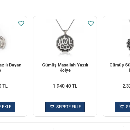
zılı Bayan
Gümüş Maşallah Yazılı
Gümüş Sü
e
Kolye
0 TL
1.940,40 TL
2.3
 EKLE
SEPETE EKLE
S