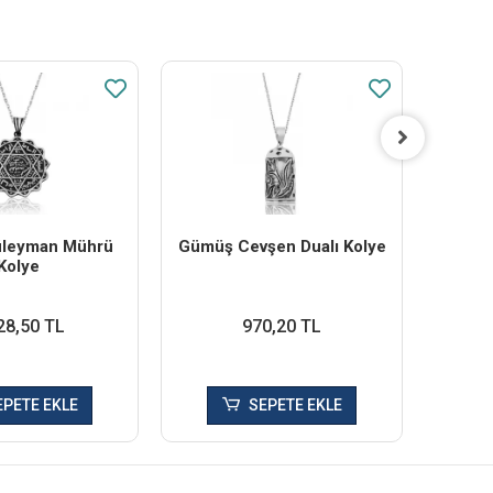
leyman Mührü
Gümüş Cevşen Dualı Kolye
Gümüş 
Kolye
28,50 TL
970,20 TL
EPETE EKLE
SEPETE EKLE