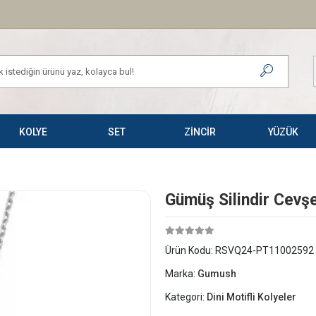
KOLYE
SET
ZİNCİR
YÜZÜK
Gümüş Silindir Cevşe
Ürün Kodu:
RSVQ24-PT11002592
Marka:
Gumush
Kategori:
Dini Motifli Kolyeler