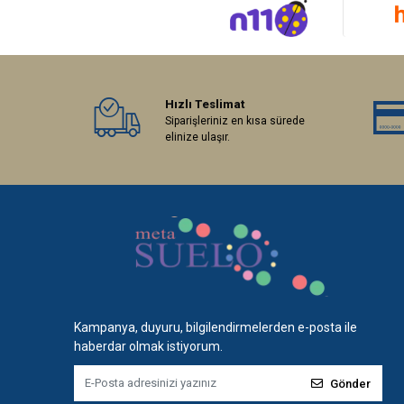
Hızlı Teslimat
Siparişleriniz en kısa sürede
elinize ulaşır.
Kampanya, duyuru, bilgilendirmelerden e-posta ile
haberdar olmak istiyorum.
Gönder