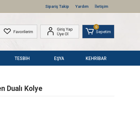
Sipariş Takip
Yardım
İletişim
0
Giriş Yap
Favorilerim
Sepetim
Üye Ol
TESBİH
EŞYA
KEHRİBAR
n Dualı Kolye