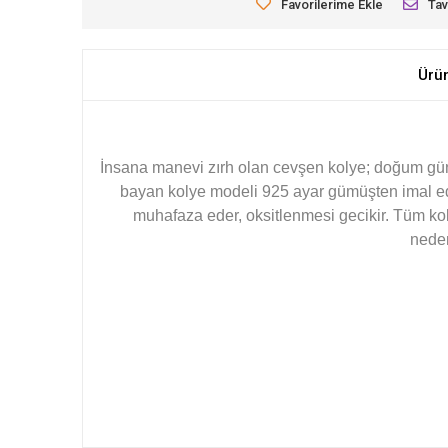
Favorilerime Ekle
Tav
Ürü
İnsana manevi zırh olan cevşen kolye; doğum günü
bayan kolye modeli 925 ayar gümüşten imal edi
muhafaza eder, oksitlenmesi gecikir. Tüm kol
neden