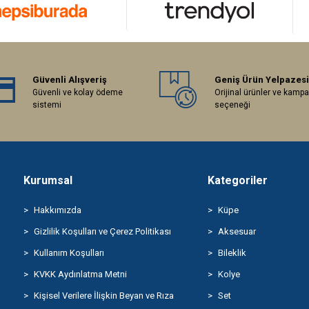
Güvenli Alışveriş
Geniş Ürün Yelpazesi
Güvenli ve kolay ödeme
Orijinal ürünler ve kamp
sistemi
seçeneği
Kurumsal
Kategoriler
Hakkımızda
Küpe
Gizlilik Koşulları ve Çerez Politikası
Aksesuar
Kullanım Koşulları
Bileklik
KVKK Aydınlatma Metni
Kolye
Kişisel Verilere İlişkin Beyan ve Rıza
Set