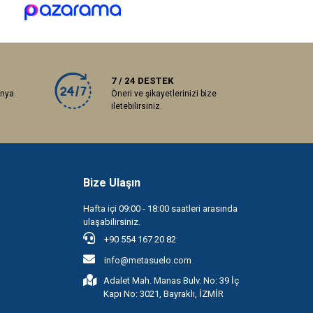
7 / 24 DESTEK
anya
Öneri ve şikayetlerinizi bize
iletebilirsiniz.
Bize Ulaşın
Hafta içi 09:00 - 18:00 saatleri arasında
ulaşabilirsiniz.
+90 554 167 20 82
info@metasuelo.com
Adalet Mah. Manas Bulv. No: 39 İç
Kapı No: 3021, Bayraklı, İZMİR