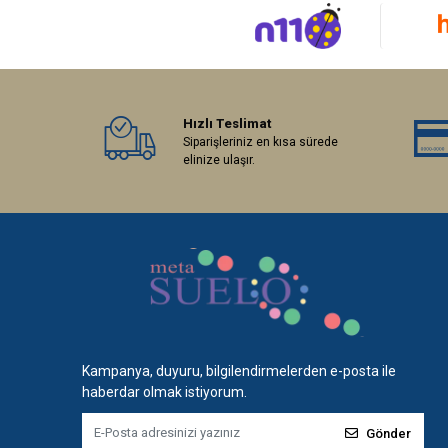
Hızlı Teslimat
Siparişleriniz en kısa sürede
elinize ulaşır.
Kampanya, duyuru, bilgilendirmelerden e-posta ile
haberdar olmak istiyorum.
Gönder