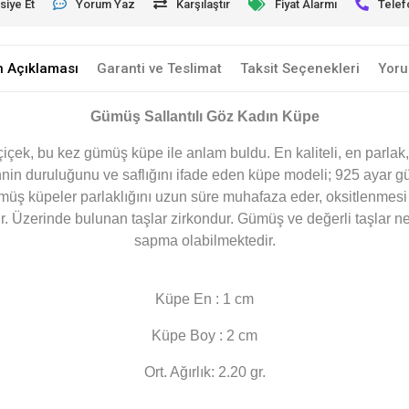
siye Et
Yorum Yaz
Karşılaştır
Fiyat Alarmı
Telef
n Açıklaması
Garanti ve Teslimat
Taksit Seçenekleri
Yoru
Gümüş Sallantılı Göz Kadın Küpe
içek, bu kez gümüş küpe ile anlam buldu. En kaliteli, en parlak, 
ihnin duruluğunu ve saflığını ifade eden küpe modeli; 925 ayar
üş küpeler parlaklığını uzun süre muhafaza eder, oksitlenmesi
r. Üzerinde bulunan taşlar zirkondur. Gümüş ve değerli taşlar ne
sapma olabilmektedir.
Küpe En : 1 cm
Küpe Boy : 2 cm
Ort. Ağırlık: 2.20 gr.