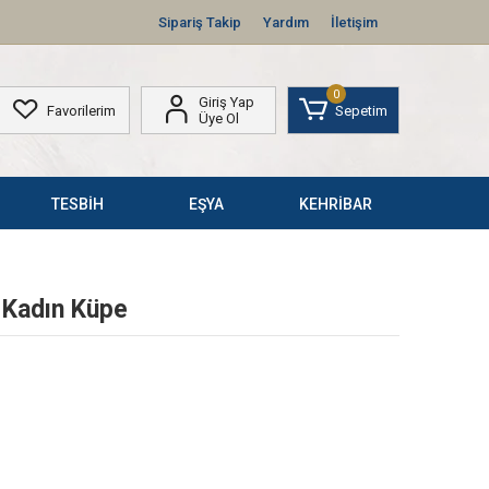
Sipariş Takip
Yardım
İletişim
0
Giriş Yap
Favorilerim
Sepetim
Üye Ol
TESBİH
EŞYA
KEHRİBAR
 Kadın Küpe