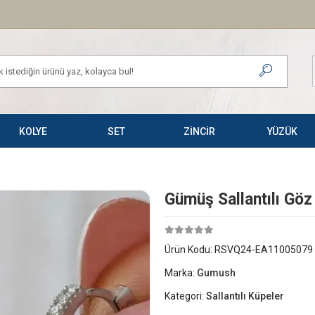
KOLYE
SET
ZİNCİR
YÜZÜK
Gümüş Sallantılı Göz
Ürün Kodu:
RSVQ24-EA11005079
Marka:
Gumush
Kategori:
Sallantılı Küpeler