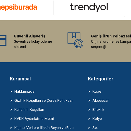
Güvenli Alışveriş
Geniş Ürün Yelpazesi
Güvenli ve kolay ödeme
Orijinal ürünler ve kamp
sistemi
seçeneği
Kurumsal
Kategoriler
Hakkımızda
Küpe
Gizlilik Koşulları ve Çerez Politikası
Aksesuar
Kullanım Koşulları
Bileklik
KVKK Aydınlatma Metni
Kolye
Kişisel Verilere İlişkin Beyan ve Rıza
Set