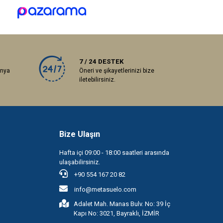
7 / 24 DESTEK
anya
Öneri ve şikayetlerinizi bize
iletebilirsiniz.
Bize Ulaşın
Hafta içi 09:00 - 18:00 saatleri arasında
ulaşabilirsiniz.
+90 554 167 20 82
info@metasuelo.com
Adalet Mah. Manas Bulv. No: 39 İç
Kapı No: 3021, Bayraklı, İZMİR