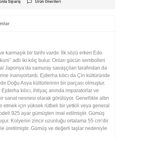
onla Sipariş
Ürün Önerileri
mlar
ve karmaşık bir tarihi vardır. İlk sözü erken Edo
ni" adlı iki kılıç bulur. Onları gücün sembolleri
eodal Japonya'da samuray savaşçıları tarafından da
rine inanıyorlardı. Ejderha kılıcı da Çin kültüründe
ır Doğu Asya kültürlerinin bir parçası olmuştur.
 Ejderha kılıcı,
ihtiyaç anında imparatorlar ve
ir sanat nesnesi olarak görülüyor. Genellikle altın
e etmek için yüksek rütbeli bir yetkili veya general
modeli 925 ayar gümüşten imal edilmiştir. Gümüş
şur. Kolyenin zincir uzunluğu ortalama 55 cm’dir
e üretilmiştir. Gümüş ve değerli taşlar nedeniyle
.