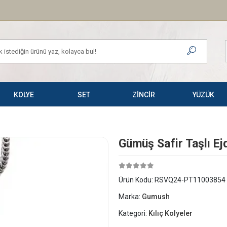
KOLYE
SET
ZİNCİR
YÜZÜK
Gümüş Safir Taşlı Ej
Ürün Kodu:
RSVQ24-PT11003854
Marka:
Gumush
Kategori:
Kılıç Kolyeler