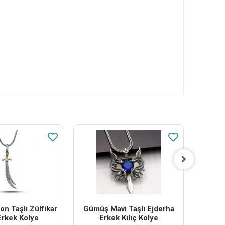
n Taşlı Zülfikar
Gümüş Mavi Taşlı Ejderha
Gümüş H
 Erkek Kolye
Erkek Kılıç Kolye