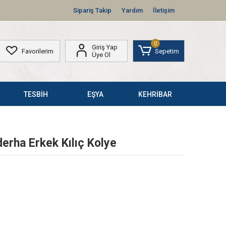
Sipariş Takip
Yardım
İletişim
0
Giriş Yap
Favorilerim
Sepetim
Üye Ol
TESBİH
EŞYA
KEHRİBAR
derha Erkek Kılıç Kolye