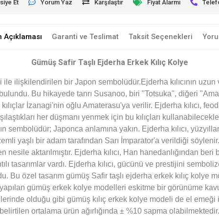
siye Et
Yorum Yaz
Karşılaştır
Fiyat Alarmı
Telef
n Açıklaması
Garanti ve Teslimat
Taksit Seçenekleri
Yoru
Gümüş Safir Taşlı Ejderha Erkek Kılıç Kolye
hi ile ilişkilendirilen bir Japon sembolüdür.Ejderha kılıcının uzun 
bulundu. Bu hikayede tanrı Susanoo, biri "Totsuka", diğeri "Amaku
kılıçlar İzanagi'nin oğlu Amaterasu'ya verilir. Ejderha kılıcı, f
şılaştıkları her düşmanı yenmek için bu kılıçları kullanabilecekle
n sembolüdür; Japonca anlamına yakın. Ejderha kılıcı, yüzyıllard
mli yaşlı bir adam tarafından Sarı İmparator'a verildiği söylenir.
nesile aktarılmıştır. Ejderha kılıcı, Han hanedanlığından beri b
ı tasarımlar vardı. Ejderha kılıcı, gücünü ve prestijini semboliz
du.
Bu özel tasarım gümüş Safir taşlı ejderha erkek kılıç kolye 
a yapılan gümüş erkek kolye modelleri eskitme bir görünüme kavu
erinde olduğu gibi gümüş kılıç erkek kolye modeli de el emeği il
belirtilen ortalama ürün ağırlığında ± %10 sapma olabilmektedir