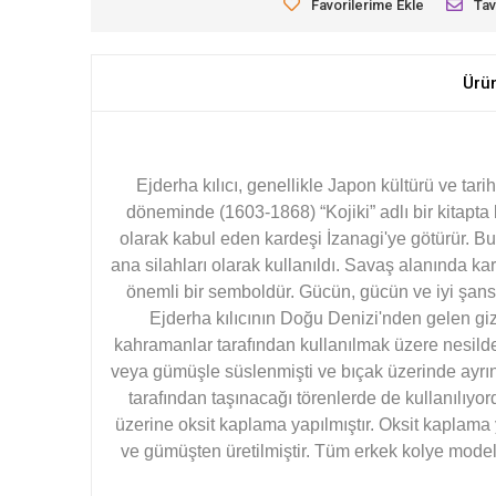
Favorilerime Ekle
Tav
Ürü
Ejderha kılıcı, genellikle Japon kültürü ve tari
döneminde (1603-1868) “Kojiki” adlı bir kitapta 
olarak kabul eden kardeşi İzanagi'ye götürür. Bu 
ana silahları olarak kullanıldı. Savaş alanında kar
önemli bir semboldür. Gücün, gücün ve iyi şansı
Ejderha kılıcının Doğu Denizi'nden gelen gize
kahramanlar tarafından kullanılmak üzere nesilden 
veya gümüşle süslenmişti ve bıçak üzerinde ayrıntıl
tarafından taşınacağı törenlerde de kullanılıyor
üzerine oksit kaplama yapılmıştır. Oksit kaplam
ve gümüşten üretilmiştir. Tüm erkek kolye modell