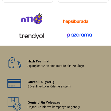
Hızlı Teslimat
Siparişleriniz en kısa sürede elinize ulaşır.
Güvenli Alışveriş
Güvenli ve kolay ödeme sistemi
Geniş Ürün Yelpazesi
Orijinal ürünler ve kampanya seçeneği