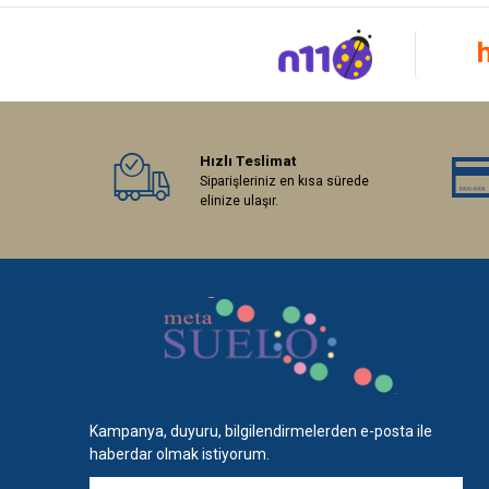
Hızlı Teslimat
Siparişleriniz en kısa sürede
elinize ulaşır.
Kampanya, duyuru, bilgilendirmelerden e-posta ile
haberdar olmak istiyorum.