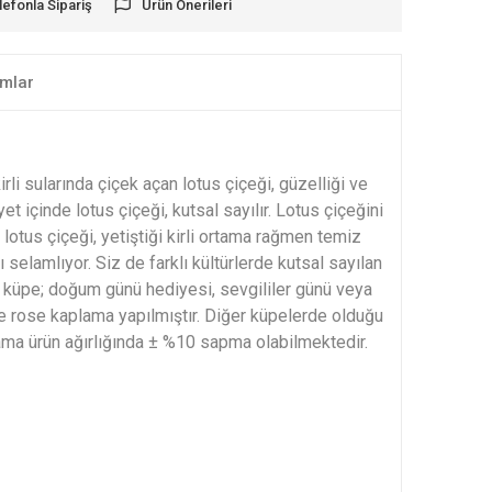
lefonla Sipariş
Ürün Önerileri
mlar
rli sularında çiçek açan lotus çiçeği, güzelliği ve
t içinde lotus çiçeği, kutsal sayılır. Lotus çiçeğini
 lotus çiçeği, yetiştiği kirli ortama rağmen temiz
ı selamlıyor. Siz de farklı kültürlerde kutsal sayılan
ık küpe; doğum günü hediyesi, sevgililer günü veya
e rose kaplama yapılmıştır. Diğer küpelerde olduğu
alama ürün ağırlığında ± %10 sapma olabilmektedir.