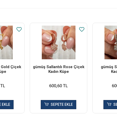
ı Gold Çiçek
​gümüş Sallantılı Rose Çiçek
​gümüş Sa
üpe
Kadın Küpe
Ka
 TL
600,60 TL
60
 EKLE
SEPETE EKLE
S