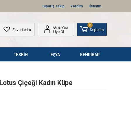
Sipariş Takip
Yardım
İletişim
0
Giriş Yap
Favorilerim
Sepetim
Üye Ol
TESBİH
EŞYA
KEHRİBAR
Lotus Çiçeği Kadın Küpe