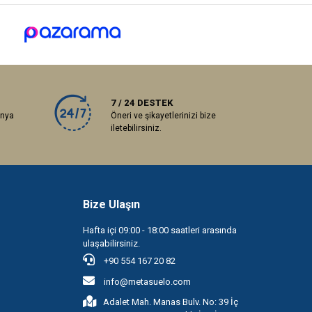
7 / 24 DESTEK
anya
Öneri ve şikayetlerinizi bize
iletebilirsiniz.
Bize Ulaşın
Hafta içi 09:00 - 18:00 saatleri arasında
ulaşabilirsiniz.
+90 554 167 20 82
info@metasuelo.com
Adalet Mah. Manas Bulv. No: 39 İç