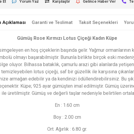
e Et
Yorum Yaz
Karşılaştır
Gelince Haber Ver
Te
n Açıklaması
Garanti ve Teslimat
Taksit Seçenekleri
Yoru
Gümüş Rose Kırmızı Lotus Çiçeği Kadın Küpe
simgeleyen en hoş çiçeklerin başında gelir. Yağmur ormanlarının ki
bolü olmayı başarabilmiştir. Bununla birlikte birçok eski medeniye
bölge oluyor. Bilhassa bataklık, çamurlu arazi gibi alanlarda yetişen
 temizleyebilen lotus çiçeği, saf bir güzellik ile karşısına çıkanlar
ize armağan edebilir ya da kendinizi ödüllendirebilirsiniz. Bu ş
çenektir. Küpe; 925 ayar gümüşten imal edilmiştir. Gümüş üzerin
ile üretilmiştir. Gümüş ve değerli taşlar nedeniyle belirtilen ort
En : 1.60 cm
Boy : 2.00 cm
Ort. Ağırlık : 6.80 gr.