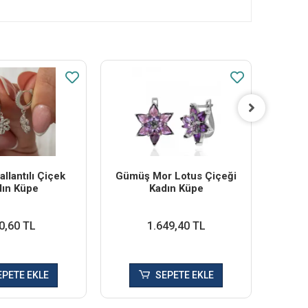
llantılı Çiçek
Gümüş Mor Lotus Çiçeği
Gümüş
dın Küpe
Kadın Küpe
0,60 TL
1.649,40 TL
EPETE EKLE
SEPETE EKLE