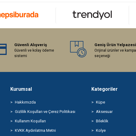
Güvenli Alışveriş
Geniş Ürün Yelpazesi
Güvenli ve kolay ödeme
Orijinal ürünler ve kamp
sistemi
seçeneği
Kurumsal
Kategoriler
Hakkımızda
Küpe
Gizlilik Koşulları ve Çerez Politikası
Aksesuar
Kullanım Koşulları
Bileklik
KVKK Aydınlatma Metni
Kolye