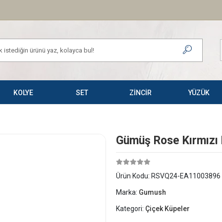
KOLYE
SET
ZİNCİR
YÜZÜK
Gümüş Rose Kırmızı 
Ürün Kodu:
RSVQ24-EA11003896
Marka:
Gumush
Kategori:
Çiçek Küpeler