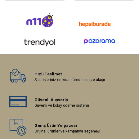
Hızlı Teslimat
Siparişleriniz en kısa sürede elinize ulaşır.
Güvenli Alışveriş
Güvenli ve kolay ödeme sistemi
Geniş Ürün Yelpazesi
Orijinal ürünler ve kampanya seçeneği