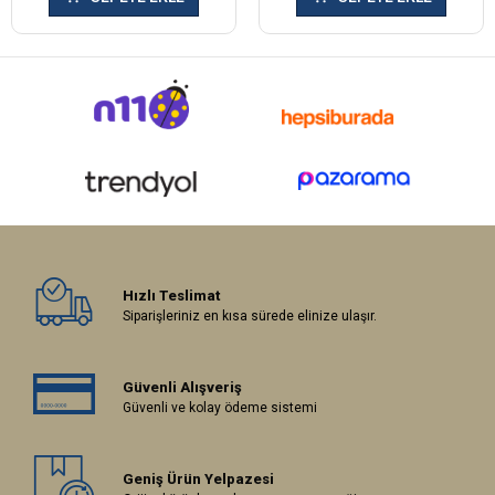
Hızlı Teslimat
Siparişleriniz en kısa sürede elinize ulaşır.
Güvenli Alışveriş
Güvenli ve kolay ödeme sistemi
Geniş Ürün Yelpazesi