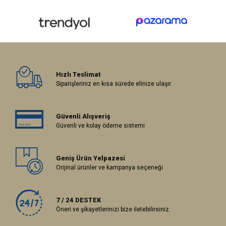
Hızlı Teslimat
Siparişleriniz en kısa sürede elinize ulaşır.
Güvenli Alışveriş
Güvenli ve kolay ödeme sistemi
Geniş Ürün Yelpazesi
Orijinal ürünler ve kampanya seçeneği
7 / 24 DESTEK
Öneri ve şikayetlerinizi bize iletebilirsiniz.