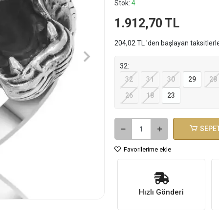
Stok:
4
1.912,70 TL
204,02 TL 'den başlayan taksitlerl
32:
32
31
30
29
28
26
18
23
SEPET
Favorilerime ekle
Hızlı Gönderi