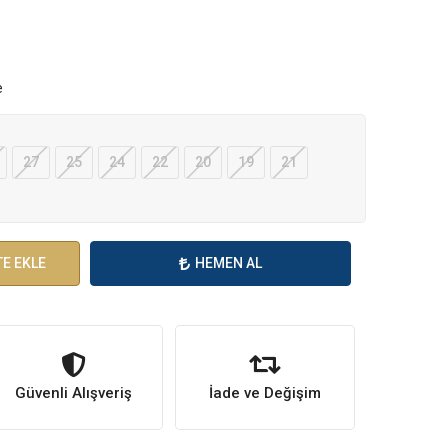
e
27
25
24
22
20
19
21
E EKLE
HEMEN AL
Güvenli Alışveriş
İade ve Değişim