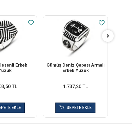
esenli Erkek
Gümüş Deniz Çapası Armalı
Gümüş 
Yüzük
Erkek Yüzük
03,50 TL
1.737,20 TL
EPETE EKLE
SEPETE EKLE