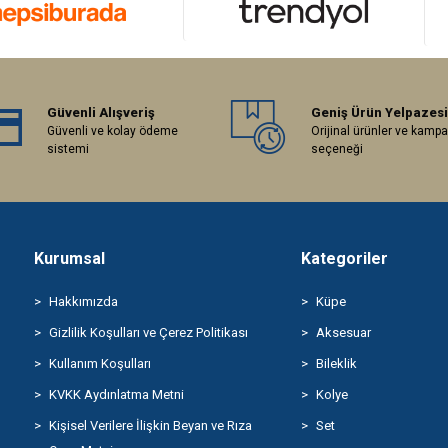
Güvenli Alışveriş
Geniş Ürün Yelpazesi
Güvenli ve kolay ödeme
Orijinal ürünler ve kamp
sistemi
seçeneği
Kurumsal
Kategoriler
Hakkımızda
Küpe
Gizlilik Koşulları ve Çerez Politikası
Aksesuar
Kullanım Koşulları
Bileklik
KVKK Aydınlatma Metni
Kolye
Kişisel Verilere İlişkin Beyan ve Rıza
Set