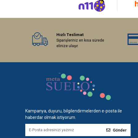
Hızlı Teslimat
Siparişleriniz en kısa sürede
elinize ulaşır.
Kampanya, duyuru, bilgilendirmelerden e-posta ile
haberdar olmak istiyorum.
Gönder