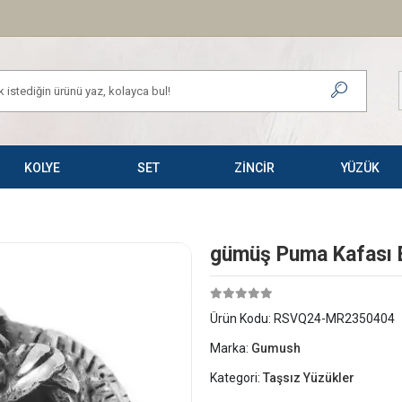
KOLYE
SET
ZİNCİR
YÜZÜK
​gümüş Puma Kafası 
Ürün Kodu:
RSVQ24-MR2350404
Marka:
Gumush
Kategori:
Taşsız Yüzükler