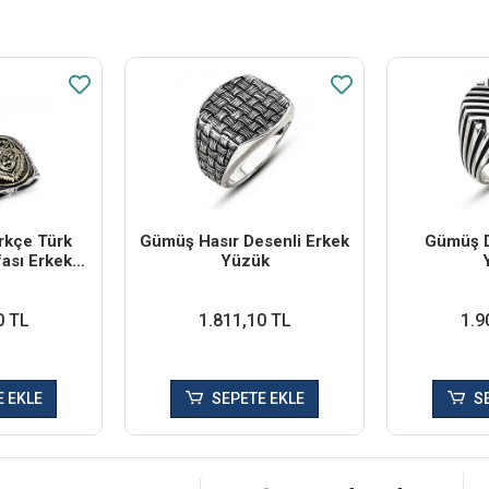
rkçe Türk
Gümüş Hasır Desenli Erkek
Gümüş D
fası Erkek
Yüzük
k
0 TL
1.811,10 TL
1.9
 EKLE
SEPETE EKLE
S