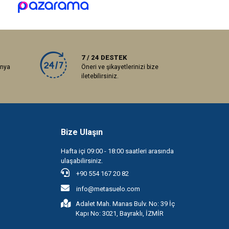
7 / 24 DESTEK
anya
Öneri ve şikayetlerinizi bize
iletebilirsiniz.
Bize Ulaşın
Hafta içi 09:00 - 18:00 saatleri arasında
ulaşabilirsiniz.
+90 554 167 20 82
info@metasuelo.com
Adalet Mah. Manas Bulv. No: 39 İç
Kapı No: 3021, Bayraklı, İZMİR