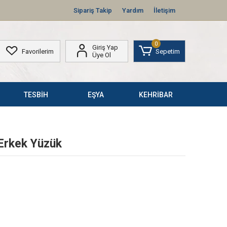
Sipariş Takip
Yardım
İletişim
0
Giriş Yap
Favorilerim
Sepetim
Üye Ol
TESBİH
EŞYA
KEHRİBAR
Erkek Yüzük