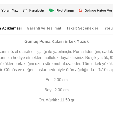
Yorum Yaz
Karşılaştır
Fiyat Alarmı
Gelince Haber Ver
n Açıklaması
Garanti ve Teslimat
Taksit Seçenekleri
Yoru
Gümüş Puma Kafası Erkek Yüzük
ımı özel olarak el işçiliği ile yapılmıştır. Puma liderliğin, sa
rınıza hediye etmekten mutluluk duyabilirsiniz. Bu şık yüzük; 
 yüzükler parlaklığını uzun süre muhafaza eder. Tüm erkek yüzük
tir. Gümüş ve değerli taşlar nedeniyle ürün ağırlığında ± %10 sa
En : 2.00 cm
Boy : 2.00 cm
Ort. Ağırlık : 11.50 gr