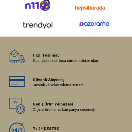
Hızlı Teslimat
Siparişleriniz en kısa sürede elinize ulaşır.
Güvenli Alışveriş
Güvenli ve kolay ödeme sistemi
Geniş Ürün Yelpazesi
Orijinal ürünler ve kampanya seçeneği
7 / 24 DESTEK