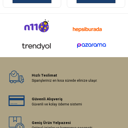
Hızlı Teslimat
Siparişleriniz en kısa sürede elinize ulaşır.
Güvenli Alışveriş
Güvenli ve kolay ödeme sistemi
Geniş Ürün Yelpazesi