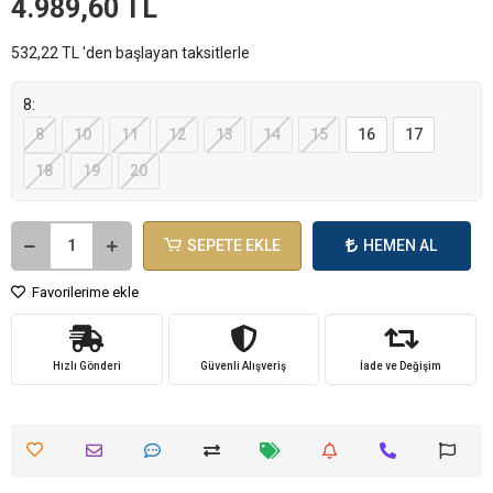
4.989,60 TL
532,22 TL 'den başlayan taksitlerle
8:
8
10
11
12
13
14
15
16
17
18
19
20
SEPETE EKLE
HEMEN AL
Favorilerime ekle
Hızlı Gönderi
Güvenli Alışveriş
İade ve Değişim