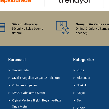
Güvenli Alışveriş
Geniş Ürün Yelpazesi
Güvenli ve kolay ödeme
Orijinal ürünler ve kamp
sistemi
seçeneği
Kurumsal
Kategoriler
Hakkımızda
Küpe
Gizlilik Koşulları ve Çerez Politikası
Aksesuar
Kullanım Koşulları
Bileklik
KVKK Aydınlatma Metni
Kolye
Kişisel Verilere İlişkin Beyan ve Rıza
Set
Onay Metni
Zincir