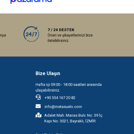
7 / 24 DESTEK
anya
Öneri ve şikayetlerinizi bize
iletebilirsiniz.
Bize Ulaşın
Hafta içi 09:00 - 18:00 saatleri arasında
ulaşabilirsiniz.
+90 554 167 20 82
info@metasuelo.com
Adalet Mah. Manas Bulv. No: 39 İç
Kapı No: 3021, Bayraklı, İZMİR