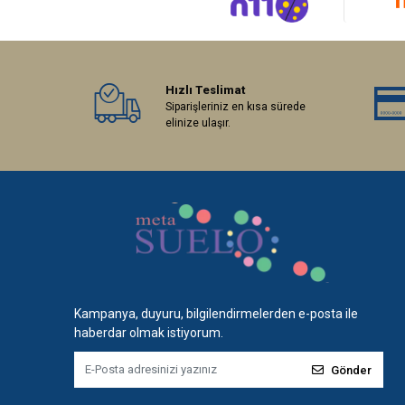
Hızlı Teslimat
Siparişleriniz en kısa sürede
elinize ulaşır.
Kampanya, duyuru, bilgilendirmelerden e-posta ile
haberdar olmak istiyorum.
Gönder