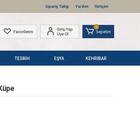
Sipariş Takip
Yardım
İletişim
0
Giriş Yap
Favorilerim
Sepetim
Üye Ol
TESBİH
EŞYA
KEHRİBAR
 Küpe