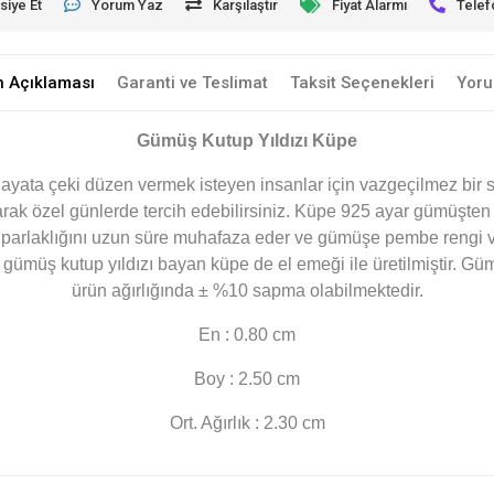
siye Et
Yorum Yaz
Karşılaştır
Fiyat Alarmı
Telef
n Açıklaması
Garanti ve Teslimat
Taksit Seçenekleri
Yoru
Gümüş Kutup Yıldızı Küpe
 hayata çeki düzen vermek isteyen insanlar için vazgeçilmez bir
arak özel günlerde tercih edebilirsiniz. Küpe 925 ayar gümüşten 
er parlaklığını uzun süre muhafaza eder ve gümüşe pembe rengi v
müş kutup yıldızı bayan küpe de el emeği ile üretilmiştir. Gümü
ürün ağırlığında ± %10 sapma olabilmektedir.
En : 0.80 cm
Boy : 2.50 cm
Ort. Ağırlık : 2.30 cm