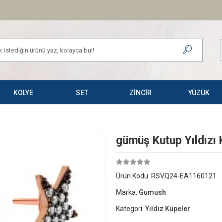
KOLYE
SET
ZİNCİR
YÜZÜK
​gümüş Kutup Yıldızı
Ürün Kodu:
RSVQ24-EA1160121
Marka:
Gumush
Kategori:
Yıldız Küpeler