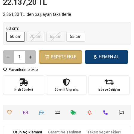
22.137,20 TL
2.361,30 TL 'den başlayan taksitlerle
60 cm:
60 cm
70 cm
65 cm
55 cm
SEPETE EKLE
HEMEN AL
Favorilerime ekle
Hızlı Gönderi
Güvenli Alışveriş
İade ve Değişim
Ürün Açıklaması
Garanti ve Teslimat
Taksit Seçenekleri