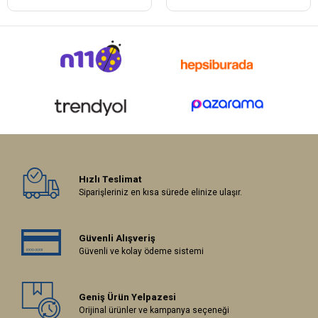
Hızlı Teslimat
Siparişleriniz en kısa sürede elinize ulaşır.
Güvenli Alışveriş
Güvenli ve kolay ödeme sistemi
Geniş Ürün Yelpazesi
Orijinal ürünler ve kampanya seçeneği