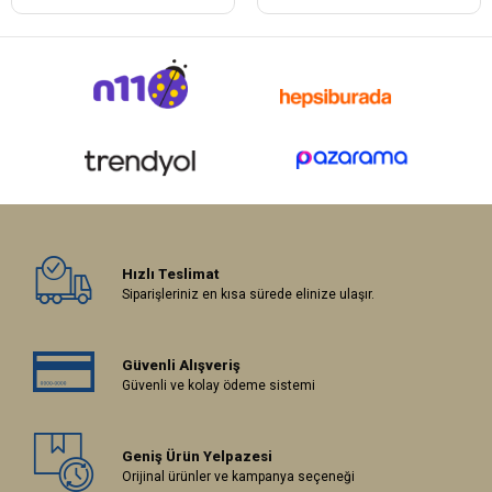
Hızlı Teslimat
Siparişleriniz en kısa sürede elinize ulaşır.
Güvenli Alışveriş
Güvenli ve kolay ödeme sistemi
Geniş Ürün Yelpazesi
Orijinal ürünler ve kampanya seçeneği