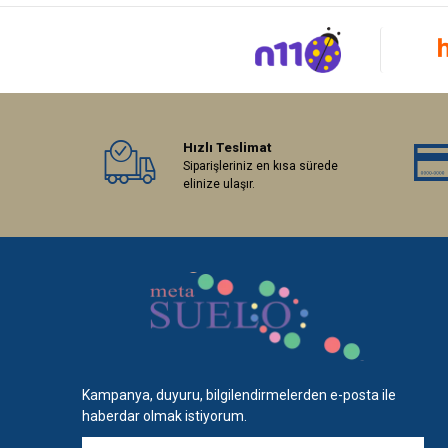
Hızlı Teslimat
Siparişleriniz en kısa sürede
elinize ulaşır.
Kampanya, duyuru, bilgilendirmelerden e-posta ile
haberdar olmak istiyorum.