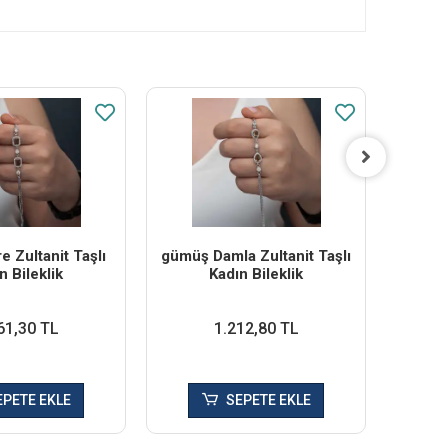
e Zultanit Taşlı
​gümüş Damla Zultanit Taşlı
​gümüş
n Bileklik
Kadın Bileklik
61,30 TL
1.212,80 TL
EPETE EKLE
SEPETE EKLE