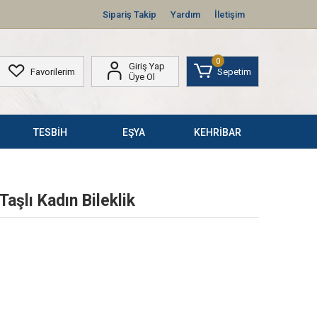
Sipariş Takip
Yardım
İletişim
0
Giriş Yap
Favorilerim
Sepetim
Üye Ol
TESBİH
EŞYA
KEHRİBAR
Taşlı Kadın Bileklik