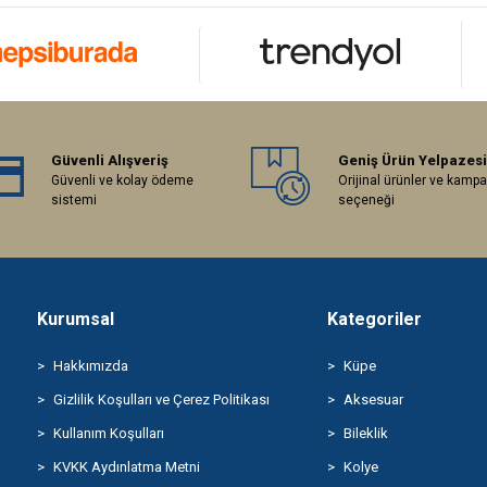
Güvenli Alışveriş
Geniş Ürün Yelpazesi
Güvenli ve kolay ödeme
Orijinal ürünler ve kamp
sistemi
seçeneği
Kurumsal
Kategoriler
Hakkımızda
Küpe
Gizlilik Koşulları ve Çerez Politikası
Aksesuar
Kullanım Koşulları
Bileklik
KVKK Aydınlatma Metni
Kolye