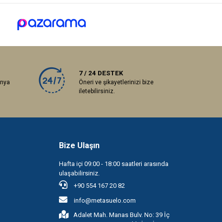
7 / 24 DESTEK
anya
Öneri ve şikayetlerinizi bize
iletebilirsiniz.
Bize Ulaşın
Hafta içi 09:00 - 18:00 saatleri arasında
ulaşabilirsiniz.
+90 554 167 20 82
info@metasuelo.com
Adalet Mah. Manas Bulv. No: 39 İç