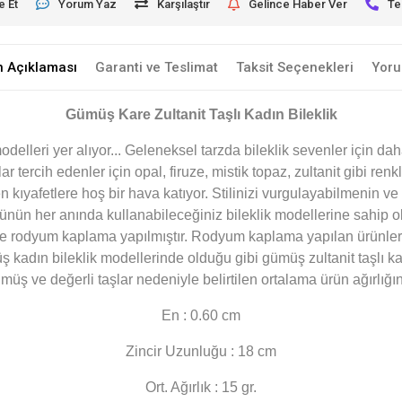
e Et
Yorum Yaz
Karşılaştır
Gelince Haber Ver
Te
n Açıklaması
Garanti ve Teslimat
Taksit Seçenekleri
Yoru
Gümüş Kare Zultanit Taşlı Kadın Bileklik
elleri yer alıyor... Geleneksel tarzda bileklik sevenler için daha
r tercih edenler için opal, firuze, mistik topaz, zultanit gibi re
en kıyafetlere hoş bir hava katıyor. Stilinizi vurgulayabilmenin ve 
ünün her anında kullanabileceğiniz bileklik modellerine sahip ola
rine rodyum kaplama yapılmıştır. Rodyum kaplama yapılan ürünler
ş kadın bileklik modellerinde olduğu gibi gümüş zultanit taşlı kadı
ümüş ve değerli taşlar nedeniyle belirtilen ortalama ürün ağırlı
En : 0.60 cm
Zincir Uzunluğu : 18 cm
Ort. Ağırlık : 15 gr.