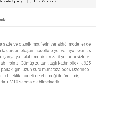
lefonla Sipariş
Ürün Önerileri
mlar
 sade ve otantik motiflerin yer aldığı modeller de
nkli taşlardan oluşan modellere yer veriliyor. Gümüş
dışarıya yansıtabilmenin en zarif yollarını sizlere
bilirsiniz. Gümüş zultanit taşlı kadın bileklik 925
 parlaklığını uzun süre muhafaza eder. Üzerinde
n bileklik modeli de el emeği ile üretilmiştir.
ğında ± %10 sapma olabilmektedir.