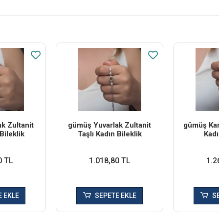
k Zultanit
​gümüş Yuvarlak Zultanit
​gümüş Kar
Bileklik
Taşlı Kadın Bileklik
Kadı
0 TL
1.018,80 TL
1.2
 EKLE
SEPETE EKLE
S