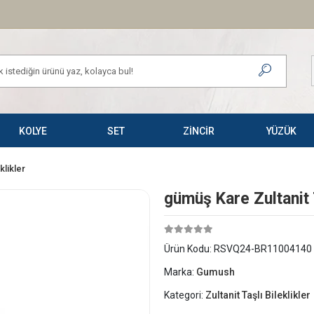
KOLYE
SET
ZİNCİR
YÜZÜK
klikler
​gümüş Kare Zultanit 
Ürün Kodu:
RSVQ24-BR11004140
Marka:
Gumush
Kategori:
Zultanit Taşlı Bileklikler