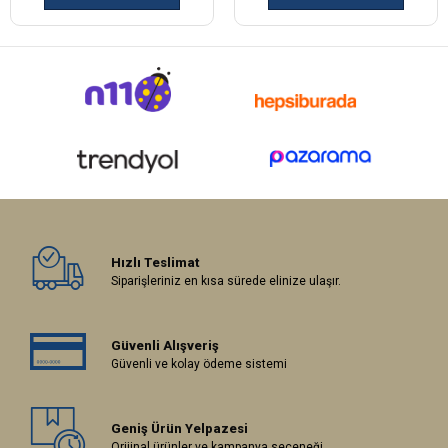
Hızlı Teslimat
Siparişleriniz en kısa sürede elinize ulaşır.
Güvenli Alışveriş
Güvenli ve kolay ödeme sistemi
Geniş Ürün Yelpazesi
Orijinal ürünler ve kampanya seçeneği