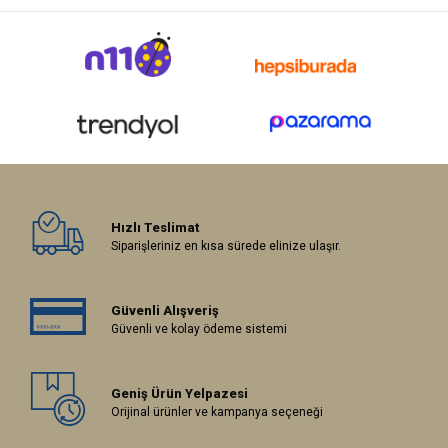
Hızlı Teslimat
Siparişleriniz en kısa sürede elinize ulaşır.
Güvenli Alışveriş
Güvenli ve kolay ödeme sistemi
Geniş Ürün Yelpazesi
Orijinal ürünler ve kampanya seçeneği