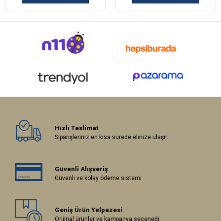
Hızlı Teslimat
Siparişleriniz en kısa sürede elinize ulaşır.
Güvenli Alışveriş
Güvenli ve kolay ödeme sistemi
Geniş Ürün Yelpazesi
Orijinal ürünler ve kampanya seçeneği