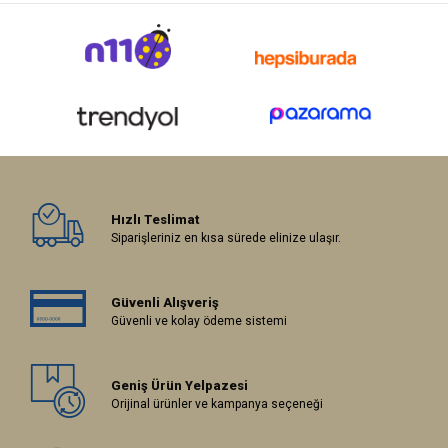
Hızlı Teslimat
Siparişleriniz en kısa sürede elinize ulaşır.
Güvenli Alışveriş
Güvenli ve kolay ödeme sistemi
Geniş Ürün Yelpazesi
Orijinal ürünler ve kampanya seçeneği