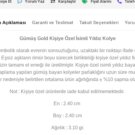
siye Et
Yorum Yaz
Karşılaştır
Fiyat Alarmı
Telef
n Açıklaması
Garanti ve Teslimat
Taksit Seçenekleri
Yoru
Gümüş Gold Kişiye Özel İsimli Yıldız Kolye
sembolik olarak evrenin sonsuzluğunu, uzaktaki bir noktayı ifade e
Eşsiz aşkların ömür boyu sürecek birlikteliği kişiye özel yıldız f
izin tamamı el emeği ile üretilmiştir.
Kişiye özel isimli yıldız
bayan
plama yapılan gümüş bayan kolyeler parlaklığını uzun süre muha
ar nedeniyle belirtilen ortalama ürün ağırlığında ± %10 sapma ol
Not : Kişiye özel ürünlerde iade kabul edilmemektedir.
En : 2.40 cm
Boy : 2.40 cm
Ağırlık : 3.10 gr.