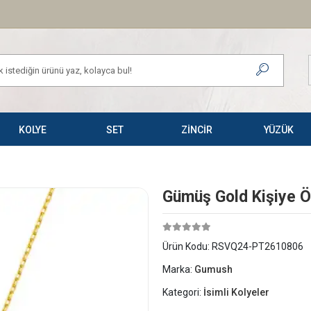
KOLYE
SET
ZİNCİR
YÜZÜK
Gümüş Gold Kişiye Öz
Ürün Kodu:
RSVQ24-PT2610806
Marka:
Gumush
Kategori:
İsimli Kolyeler