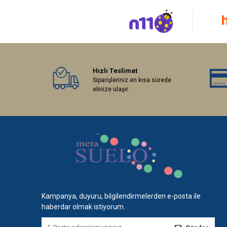
Hızlı Teslimat
Siparişleriniz en kısa sürede
elinize ulaşır.
Kampanya, duyuru, bilgilendirmelerden e-posta ile
haberdar olmak istiyorum.