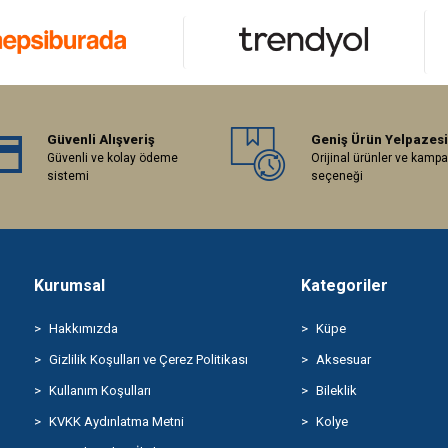
Güvenli Alışveriş
Geniş Ürün Yelpazesi
Güvenli ve kolay ödeme
Orijinal ürünler ve kamp
sistemi
seçeneği
Kurumsal
Kategoriler
Hakkımızda
Küpe
Gizlilik Koşulları ve Çerez Politikası
Aksesuar
Kullanım Koşulları
Bileklik
KVKK Aydınlatma Metni
Kolye