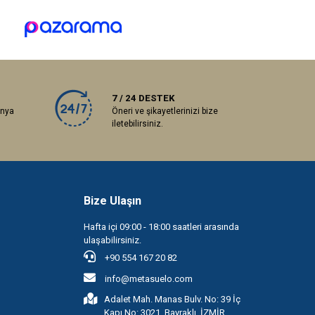
7 / 24 DESTEK
anya
Öneri ve şikayetlerinizi bize
iletebilirsiniz.
Bize Ulaşın
Hafta içi 09:00 - 18:00 saatleri arasında
ulaşabilirsiniz.
+90 554 167 20 82
info@metasuelo.com
Adalet Mah. Manas Bulv. No: 39 İç
Kapı No: 3021, Bayraklı, İZMİR