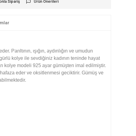
onla Sipariş
Ürün Önerileri
mlar
der. Parıltının, ışığın, aydınlığın ve umudun
igürlü kolye ile sevdiğiniz kadının teninde hayat
 kolye modeli 925 ayar gümüşten imal edilmiştir.
faza eder ve oksitlenmesi geciktirir.
Gümüş ve
abilmektedir.