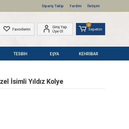
Sipariş Takip
Yardım
İletişim
0
Giriş Yap
Favorilerim
Sepetim
Üye Ol
TESBİH
EŞYA
KEHRİBAR
el İsimli Yıldız Kolye