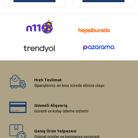
Hızlı Teslimat
Siparişleriniz en kısa sürede elinize ulaşır.
Güvenli Alışveriş
Güvenli ve kolay ödeme sistemi
Geniş Ürün Yelpazesi
Orijinal ürünler ve kampanya seçeneği