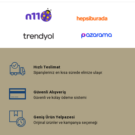
Hızlı Teslimat
Siparişleriniz en kısa sürede elinize ulaşır.
Güvenli Alışveriş
Güvenli ve kolay ödeme sistemi
Geniş Ürün Yelpazesi
Orijinal ürünler ve kampanya seçeneği