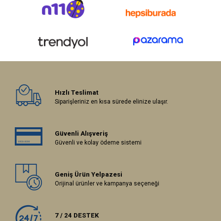
Hızlı Teslimat
Siparişleriniz en kısa sürede elinize ulaşır.
Güvenli Alışveriş
Güvenli ve kolay ödeme sistemi
Geniş Ürün Yelpazesi
Orijinal ürünler ve kampanya seçeneği
7 / 24 DESTEK