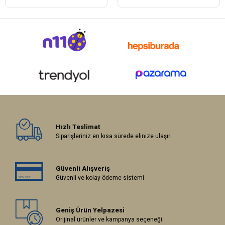
Hızlı Teslimat
Siparişleriniz en kısa sürede elinize ulaşır.
Güvenli Alışveriş
Güvenli ve kolay ödeme sistemi
Geniş Ürün Yelpazesi
Orijinal ürünler ve kampanya seçeneği