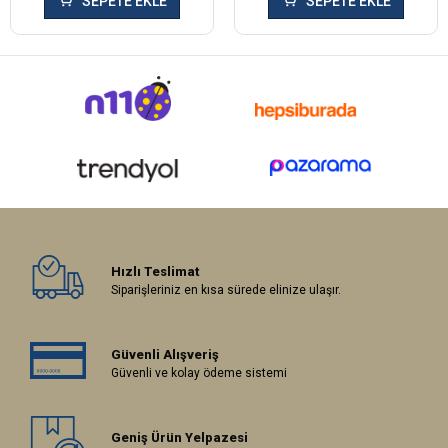
SEPETE EKLE
SEPETE EKLE
Hızlı Teslimat
Siparişleriniz en kısa sürede elinize ulaşır.
Güvenli Alışveriş
Güvenli ve kolay ödeme sistemi
Geniş Ürün Yelpazesi