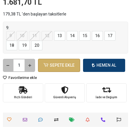
1.681,70 TL
179,38 TL 'den başlayan taksitlerle
9:
9
10
11
12
13
14
15
16
17
18
19
20
SEPETE EKLE
HEMEN AL
Favorilerime ekle
Hızlı Gönderi
Güvenli Alışveriş
İade ve Değişim