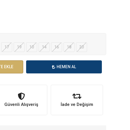
17
19
10
14
16
18
20
E EKLE
HEMEN AL
Güvenli Alışveriş
İade ve Değişim