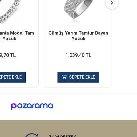
lanta Model Tam
Gümüş Yarım Tamtur Bayan
Gümüş
r Yüzük
Yüzük
9,70 TL
1.039,40 TL
EPETE EKLE
SEPETE EKLE
7 / 24 DESTEK