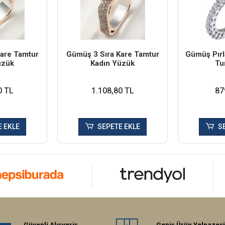
are Tamtur
Gümüş 3 Sıra Kare Tamtur
Gümüş Pır
üzük
Kadın Yüzük
Tu
0 TL
1.108,80 TL
87
 EKLE
SEPETE EKLE
S
Güvenli Alışveriş
Geniş Ürün Yelpazesi