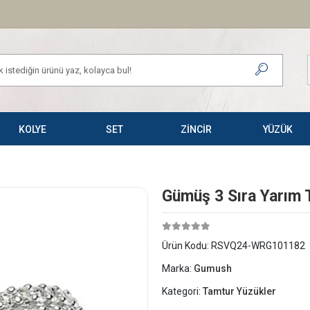
KOLYE
SET
ZİNCİR
YÜZÜK
Gümüş 3 Sıra Yarım 
Ürün Kodu:
RSVQ24-WRG101182
Marka:
Gumush
Kategori:
Tamtur Yüzükler