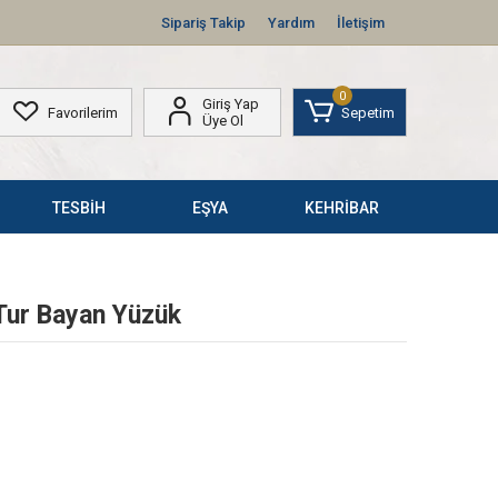
Sipariş Takip
Yardım
İletişim
0
Giriş Yap
Favorilerim
Sepetim
Üye Ol
TESBİH
EŞYA
KEHRİBAR
Tur Bayan Yüzük