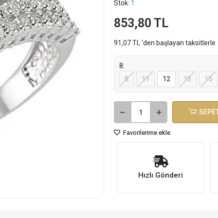
Stok:
1
853,80 TL
91,07 TL 'den başlayan taksitlerle
8:
8
11
12
13
15
SEPET
Favorilerime ekle
Hızlı Gönderi