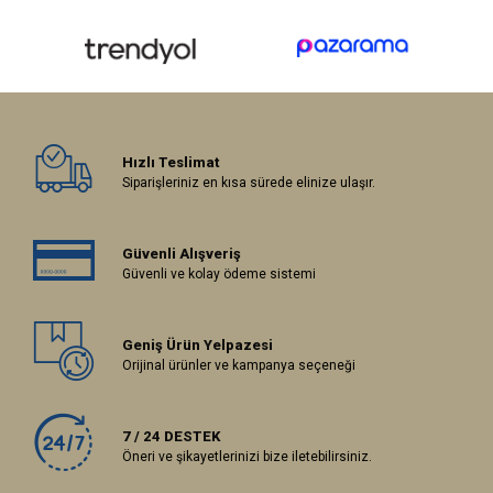
Hızlı Teslimat
Siparişleriniz en kısa sürede elinize ulaşır.
Güvenli Alışveriş
Güvenli ve kolay ödeme sistemi
Geniş Ürün Yelpazesi
Orijinal ürünler ve kampanya seçeneği
7 / 24 DESTEK
Öneri ve şikayetlerinizi bize iletebilirsiniz.